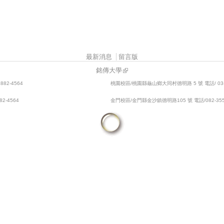
最新消息
留言版
銘傳大學
82-4564
桃園校區/桃園縣龜山鄉大同村德明路 5 號 電話/ 03-3
2-4564
金門校區/金門縣金沙鎮德明路105 號 電話/082-355