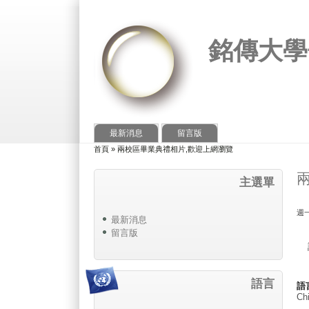
銘傳大學
最新消息
留言版
首頁
»
兩校區畢業典禮相片,歡迎上網瀏覽
您在這裡
主選單
週一,
最新消息
留言版
語言
語
Chi