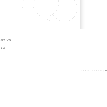
50-7001
-233
Dr. Radut Consulting