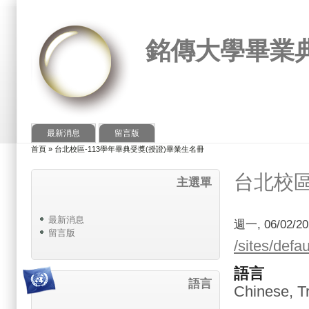
銘傳大學畢業
最新消息
留言版
首頁
»
台北校區-113學年畢典受獎(授證)畢業生名冊
您在這裡
台北校區
主選單
最新消息
週一, 06/02/20
留言版
/sites/
語言
語言
Chinese, Tr