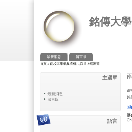
銘傳大學
最新消息
留言版
首頁
»
兩校區畢業典禮相片,歡迎上網瀏覽
您在這裡
主選單
週五,
最新消息
銘
留言版
htt
語
Chi
語言