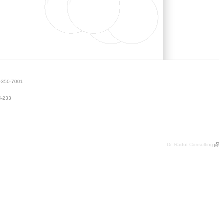
50-7001
-233
Dr. Radut Consulting