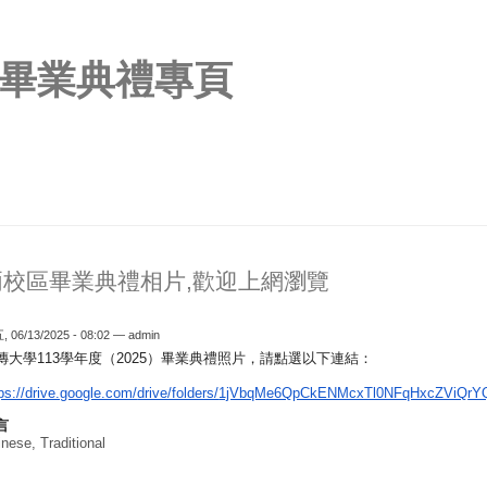
畢業典禮專頁
兩校區畢業典禮相片,歡迎上網瀏覽
 06/13/2025 - 08:02 —
admin
傳大學113學年度（2025）畢業典禮照片，
請點選以下連結：
ps://drive.google.com/
drive/folders/
1jVbqMe6QpCkENMcxTl0NFqHxcZViQ
rY
言
nese, Traditional