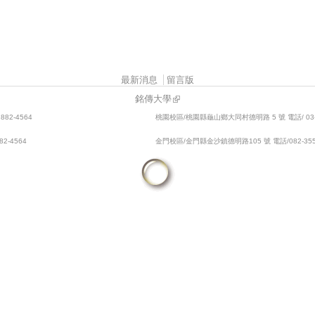
最新消息
留言版
銘傳大學
82-4564
桃園校區/桃園縣龜山鄉大同村德明路 5 號 電話/ 03-3
2-4564
金門校區/金門縣金沙鎮德明路105 號 電話/082-355