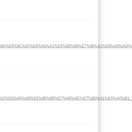
6%E5%8F%B0%E5%8C%97%E6%A0%A1%E5%8D%80%E7%95%A2%E6%A5
E7%95%A2%E6%A5%AD%E5%85%B8%E7%A6%AE%E7%B0%A1%E5%A0%B1