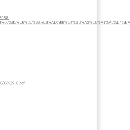
5%B8-
%80%81%E6%8E%88%E8%AD%89%E4%BB%A3%E8%A1%A8%E4%BA%
6%29_0.pdf