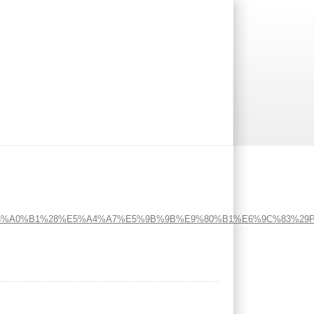
%A0%B1%28%E5%A4%A7%E5%9B%9B%E9%80%B1%E6%9C%83%29PD