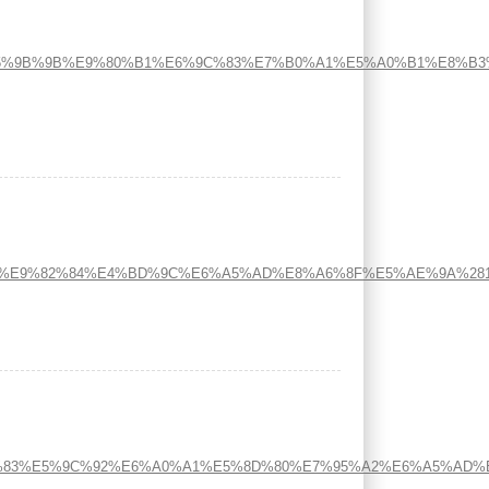
%9B%9B%E9%80%B1%E6%9C%83%E7%B0%A1%E5%A0%B1%E8%B3%
%AD%B8%E9%82%84%E4%BD%9C%E6%A5%AD%E8%A6%8F%E5%AE%9A%2
6%E6%A1%83%E5%9C%92%E6%A0%A1%E5%8D%80%E7%95%A2%E6%A5