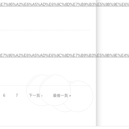
8D%80%E7%95%A2%E6%A5%AD%E6%9C%8D%E7%B9%B3%E5%9B%9E%E6%
5%8D%80%E7%95%A2%E6%A5%AD%E6%9C%8D%E7%B9%B3%E5%9B%9E
6
7
下一頁 ›
最後一頁 »